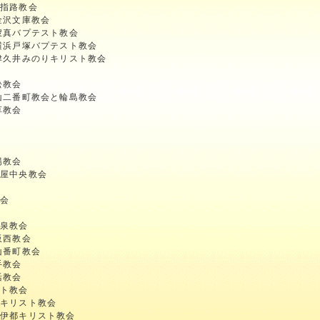
浜指路教会
金沢文庫教会
捜真バプテスト教会
横浜戸塚バプテスト教会
津久井みのりキリスト教会
松教会
山二番町教会と輪島教会
草教会
陽教会
屋中央教会
教会
恵泉教会
阪西教会
山番町教会
手教会
活教会
スト教会
町キリスト教会
 伊都キリスト教会