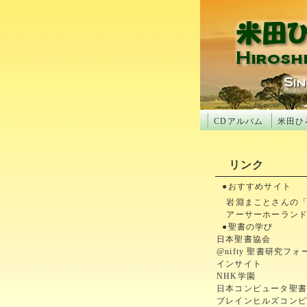
CDアルバム
米田ひ
リンク
●おすすめサイト
岩淵まことさんの「M
アーサーホーランドさんの
●聖書の学び
日本聖書協会
@nifty 聖書研究フ
インサイト
NHK学園
日本コンピュータ聖
ブレインヒルズコンピ