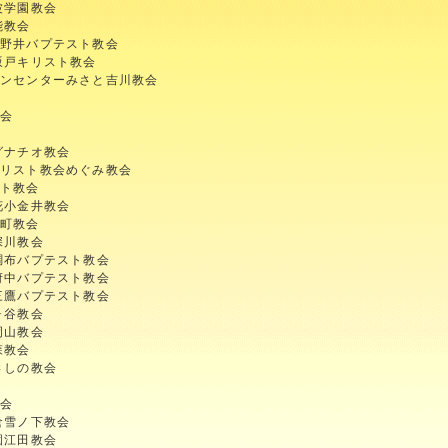
波学園教会
能教会
花野井バプテスト教会
坂戸キリスト教会
ャンセンターみさと吉川教会
教会
グナチオ教会
リスト教会めぐみ教会
スト教会
花小金井教会
新町教会
深川教会
調布バプテスト教会
府中バプテスト教会
三鷹バプテスト教会
ヶ谷教会
岡山教会
森教会
さしの教会
教会
倉雪ノ下教会
園江田教会