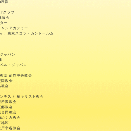
幼稚園
IPクラブ
協議会
ンター
チャンアカデミー
m,Tokyo： 東京スコラ・カントールム
・ジャパン
集
 ゴスペル・ジャパン
教団 函館中央教会
盛岡教会
島教会
ンチスト 柏キリスト教会
新所沢教会
三郷教会
尾合同教会
柏めぐみ教会
玉地区
松戸幸谷教会