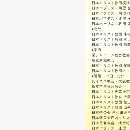
日本キリスト教団横
日本バプテスト同盟 
日本バプテスト同盟 
日本バプテスト連盟 
日本ホーリネス教団 
●北陸
日本キリスト教団 小
日本キリスト教団 富
日本キリスト教団 若
●東海
栄シャローム福音教会
単立新城教会
日本キリスト教団 尾
日本キリスト教団名古
●近畿・中国・九州
真イエス教会・大阪
単立芦屋福音教会
日本キリスト改革派
日本キリスト教会 大
日本キリスト教団 松
日本キリスト教団 山
日本聖公会 岸和田復
日本聖公会庄内キリ
日本長老教会 播磨
日本バプテスト連盟