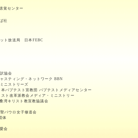
視聴覚センター
ば社
ット放送局 日本FEBC
翻訳協会
ャスティング・ネットワーク BBN
・ミニストリーズ
ons： 日本バプテスト宣教団 バプテストメディアセンター
リスト改革派教会メディア・ミニストリー
TV桑湾キリスト教宣教協議会
age： 聖パウロ女子修道会
団体
友愛会