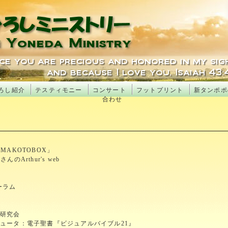
ろし紹介
テスティモニー
コンサート
フットプリント
新タンポポ
合わせ
AKOTOBOX」
Arthur's web
ォーラム
書研究会
ュータ：電子聖書『ビジュアルバイブル21』