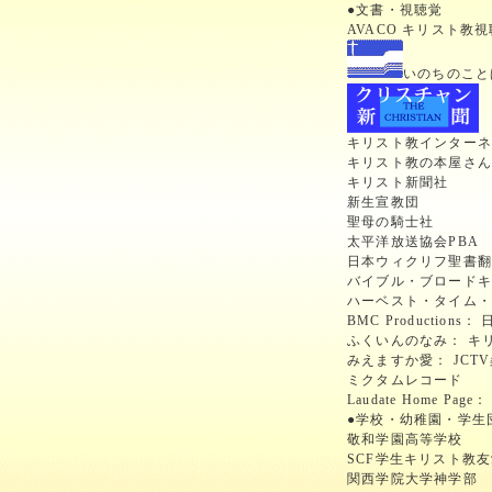
●文書・視聴覚
AVACO キリスト教
いのちのこと
キリスト教インターネ
キリスト教の本屋さん
キリスト新聞社
新生宣教団
聖母の騎士社
太平洋放送協会PBA
日本ウィクリフ聖書
バイブル・ブロードキ
ハーベスト・タイム
BMC Producti
ふくいんのなみ： キ
みえますか愛： JC
ミクタムレコード
Laudate Home P
●学校・幼稚園・学生
敬和学園高等学校
SCF学生キリスト教
関西学院大学神学部